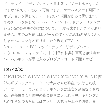
ド・デッド・リデンプションの日本版ってチート出来ないん
ですか?教えてください!!可能ですよ。ゲームスタート画面で
オプションを押して、チートという項目があると思います。
そのチートを押してps3 Jan 17, 2019 · レッドデッドリデンプ
ション2の野生馬の調教について。一度も成功したことがあり
ません。馬の反対側にLレバーなのですが馬の動きがよくわか
りません。コツなど有りましたら教えて下さい。
Amazon.co.jp： PS4 レッド・デッド・リデンプション
2【CEROレーティング「Z」】 (【予約特典】軍馬と無法者サ
バイバルキットが手に入るプロダクトコード 同梱): ホビー
2019/12/02
2019/11/26 2018/10/30 2018/12/17 2020/02/20 2018/12/12 西
部の町ブラックウォーターで大掛かりな強盗に失敗した後、
アーサー・モーガンとダッチギャングは逃亡を余儀なくされ
る。連邦捜査官と国中の賞金稼ぎに追われる中、ギャングた
ちが生き延びるためにはアメリカの荒れた土地で強奪、暴