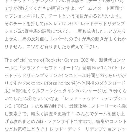
ド・デッド・リデンプションの日本版ってチート出来ないん
ですか?教えてください!!可能ですよ。ゲームスタート画面で
オプションを押して、チートという項目があると思います。
そのチートを押してps3 Jan 17, 2019 · レッドデッドリデンプ
ション2の野生馬の調教について。一度も成功したことがあり
ません。馬の反対側にLレバーなのですが馬の動きがよくわか
りません。コツなど有りましたら教えて下さい。
The official home of Rockstar Games. 2021年、新世代コンソ
ールに『グランド・セフト・オートV』登場 Nov 17, 2018 · レ
ッドデッドリデンプション2インストール時間どのくらいかか
りますか xboxonexでforza horizen4(本体同梱のダウンロード
版) 5時間近くウルフェンシュタイン2(パッケージ版) 30分くら
いでした 20分ちょいかなぁ 「レッド・デッド・リデンプショ
ン2（RDR2）」の攻略Wikiです。最速攻略！ストーリーから隠
し要素まで、幅広く調査＆更新中！ みんなでゲームを盛り上
げる攻略まとめWiki・ファンサイトですので、編集やコメント
などお気軽にどうぞ！ レッド・デッド・リデンプション レッ