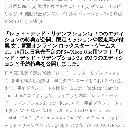
(15) 巨影都市 (2) 戦場のヴァルキュリア4 (3) 新サムライスピ
リッツ (4) 機動戦士ガンダム バトルオペレーション2 (9) 無双
orochi3 (17) 隻狼 (4
『レッド・デッド・リデンプション2』3つのエディ
ションの特典が公開。限定ミッションや競走馬が付
属 文：電撃オンライン ロックスター・ゲームス
は、10月26日発売予定のPS4/Xbox One用ソフト『レ
ッド・デッド・リデンプション2』の3つのエディシ
ョンと予約特典を公開しました。
11月5日発売予定のPC版『レッド・デッド・リデンプション
2』を事前購入した方は、事前ダウンロードをご利用いただけ
ます。事前ダウンロードを開始するには、Rockstar Games
Launcherにログインして、ライブラリ内の『レッド・デッ
ド・リデンプション2』のパネルにある「事前ダウンロード」
ボタン 2020/03/27 2018/11/30 Red Dead Online is now
available for PlayStation 4, Xbox One, PC and Stadia. レッド・
デッド・リデンプション2 評価: 3.5 (最高 5) 3.59999990463257