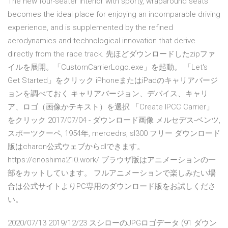
The new four-seater interior with sporty, wraparound seats
becomes the ideal place for enjoying an incomparable driving
experience, and is supplemented by the refined
aerodynamics and technological innovation that derive
directly from the race track. 先ほどダウンロードしたzipファ
イルを展開。「CustomCarrierLogo.exe」を起動。 「Let's
Get Started」をクリック iPhoneまたはiPadのキャリアバージ
ョンを調べておく キャリアバージョン、デバイス、キャリ
ア、ロゴ（画像かテキスト）を選択 「Create IPCC Carrier」
をクリック 2017/07/04 - ダウンロード画像 メルセデス-ベンツ,
スポーツクーペ, 1954年, mercedrs, sl300 フリー ダウンロード
版はcharon公式ウェブからdlできます。
https://enoshima210.work/ ブラウザ版はアニメーションの一
部をカットしています。 フルアニメーションで楽しみたい場
合は公式サイトよりPC専用のダウンロード版をお試しくださ
い。
2020/07/13 2019/12/23 スシローのJPGロゴデータ (91 ダウン