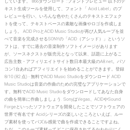
しています。 866ダウンロード ::フォントプレビュー 以下のテ
キスト生成ツールを使用して、フォント「 Acid Label」のプ
レビューを行い、いろんな色やたくさんのテキストエフェク
トを使って、テキストベースの素敵な画像やロゴを作成しま
しょう。 ACID ProとACID Music Studioが再び人気ループを並
べて音楽を完成させるSONYの「ACID（アシッド）」というソ
フトは、すでに過去の音楽制作ソフトイメージがあります
が、ソースネクストが販売元となって以来、話題に上がるこ
広告主数・アフィリエイトサイト数日本最大級のA8.net。パソ
コン1台あればアフィリエイトを始めることができます。登録
8/10 (82 点) - 無料でACID Music Studioをダウンロード ACID
Music Studioは音楽の作曲のための完璧なアプリケーションで
す。無料でACID Music Studioをダウンロードしてあなた自身
の曲を簡単に作曲しましょう. SonyはVegas、ACIDやSound
Forgeといったソフトウェアを開発したことでソフトウェアの
世界で有名です Acidシリーズの楽しいところといえば、ルー
プ素材を使ってパズル感覚で曲を作成できることですよね。
ただ、このループ素材ってどこに保存されてるかわかりにく