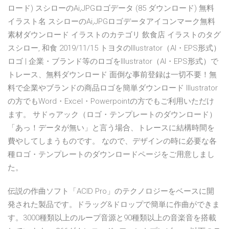
ロード) スシローのAi,JPGロゴデータ (85 ダウンロード) 無料
イラスト名 スシローのAi,JPGロゴデータアイコンマーク無料
素材ダウンロード イラストのカテゴリ 飲食店 イラストのタグ
スシロー, 和食 2019/11/15 トヨタのIllustrator（AI・EPS形式）
ロゴ | 企業・ブランド等のロゴをIllustrator（AI・EPS形式）で
トレース、無料ダウンロード 面倒な事前登録は一切不要！無
料で企業やブランドの商品ロゴを簡単ダウンロード Illustrator
の方でもWord・Excel・Powerpointの方でもご利用いただけ
ます。 サドゥアック（ロゴ・テンプレートのダウンロード）
「あっ！データが無い」と言う場合、トレースに結構時間を
費やしてしまうものです。 なので、デザインの時に必要な各
種ロゴ・テンプレートのダウンロードページをご用意しまし
た。
伝説の作曲ソフト「ACID Pro」のテクノロジーをベースに開
発された製品です。ドラッグ&ドロップで簡単に作曲ができま
す。3000種類以上のループ音源と90種類以上の音楽音を搭載