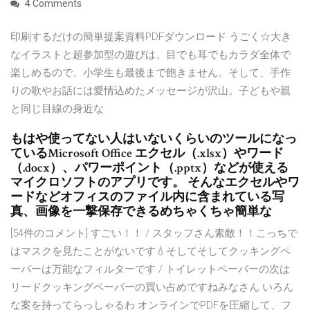
4 Comments
印刷するだけの簡単提案資料PDFダウンロード うごく☆大き
なイラストと超参加型の遊びは、目でも耳でもカラダ全体で
楽しめるので、小学生も最後まで飽きません。そして、手作
りの歌やお話には愛情込めたメッセージが沢山。子どもや親
と同じ目線の身近な
もはや使ってない人はいないくらいのツールになっ
ているMicrosoft Office エクセル（.xlsx）やワード
（.docx）、パワーポイント（.pptx）などが使える
マイクロソフトのアプリです。 そんなエクセルやワ
ードなどオフィスのファイル内に含まれている写
真、画像を一撃保存できるめちゃくちゃ簡単な
[54件のコメント] すごい！！ / スタッフさん素敵！！こっちで
はマスクを見たことがないです💧そしてそしてクッキングペ
ーパーは万能なフィルターです / トイレットペーパーの次は
リードクッキングペーパーの買い占めですねみなさん いろん
な案を持ってらっしゃるわ オンラインでPDFを圧縮して、フ