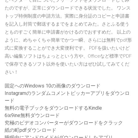
とベクターで目についたフリーソフトをダウンロードしてみ
たのですが、正常にダウンロードできる状況でした。 ワンス
トップ特例制度の申請方法。実際に身分証のコピーと申請書
を記入し封筒で郵送するまでをまとめてみた。さとふる使う
とものすごく簡単に申請書がかけるのでおすすめだ。 以上の
ように、めちゃくちゃ簡単でかつ一瞬、さらには無料でpdf形
式に変換することができ大変便利です。 PDFを扱いたいけど
高い編集ソフトはちょっとという方や、Officeなど標準でPDF
で保存できるソフト以外を使いたい方はぜひ試してみてくだ
さい！
固定へのWindows 10の画像のダウンロード
Instagramのランダムコメントピッカーアプリをダウンロ
ード
無料の電子ブックをダウンロードするKindle
6ix9ine無料ダウンロード
究極のビデオコンバーターがダウンロードをクラック
紙の町pdfダウンロード
睡眠中にアンドロイドがダウンロードしたアプリ