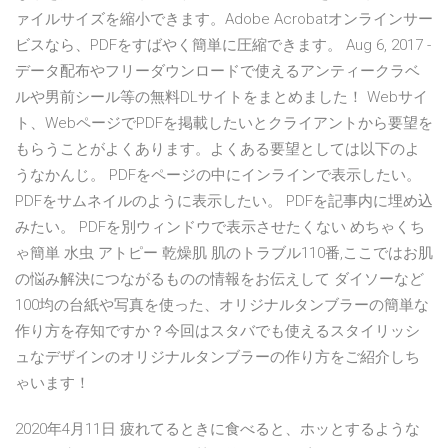
ァイルサイズを縮小できます。Adobe Acrobatオンラインサー
ビスなら、PDFをすばやく簡単に圧縮できます。 Aug 6, 2017 -
データ配布やフリーダウンロードで使えるアンティークラベ
ルや男前シール等の無料DLサイトをまとめました！ Webサイ
ト、WebページでPDFを掲載したいとクライアントから要望を
もらうことがよくあります。よくある要望としては以下のよ
うなかんじ。 PDFをページの中にインラインで表示したい。
PDFをサムネイルのように表示したい。 PDFを記事内に埋め込
みたい。 PDFを別ウィンドウで表示させたくない めちゃくち
ゃ簡単 水虫 アトピー 乾燥肌 肌のトラブル110番,ここではお肌
の悩み解決につながるものの情報をお伝えして ダイソーなど
100均の台紙や写真を使った、オリジナルタンブラーの簡単な
作り方を存知ですか？今回はスタバでも使えるスタイリッシ
ュなデザインのオリジナルタンブラーの作り方をご紹介しち
ゃいます！
2020年4月11日 疲れてるときに食べると、ホッとするような