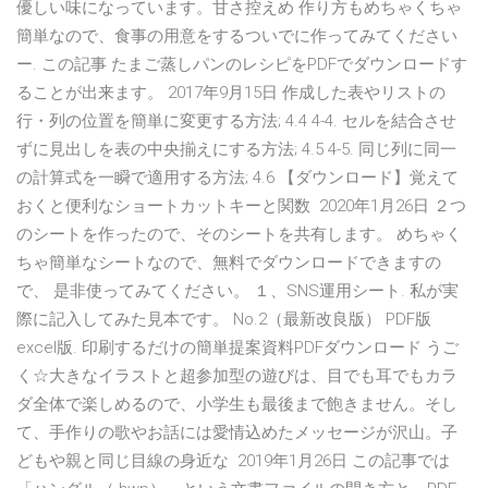
優しい味になっています。甘さ控えめ 作り方もめちゃくちゃ
簡単なので、食事の用意をするついでに作ってみてください
ー. この記事 たまご蒸しパンのレシピをPDFでダウンロードす
ることが出来ます。 2017年9月15日 作成した表やリストの
行・列の位置を簡単に変更する方法; 4.4 4-4. セルを結合させ
ずに見出しを表の中央揃えにする方法; 4.5 4-5. 同じ列に同一
の計算式を一瞬で適用する方法; 4.6 【ダウンロード】覚えて
おくと便利なショートカットキーと関数 2020年1月26日 ２つ
のシートを作ったので、そのシートを共有します。 めちゃく
ちゃ簡単なシートなので、無料でダウンロードできますの
で、 是非使ってみてください。 １、SNS運用シート. 私が実
際に記入してみた見本です。 No.2（最新改良版） PDF版
excel版. 印刷するだけの簡単提案資料PDFダウンロード うご
く☆大きなイラストと超参加型の遊びは、目でも耳でもカラ
ダ全体で楽しめるので、小学生も最後まで飽きません。そし
て、手作りの歌やお話には愛情込めたメッセージが沢山。子
どもや親と同じ目線の身近な 2019年1月26日 この記事では