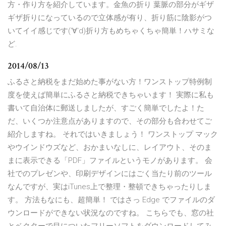
方・作り方を紹介しています。金魚の折り 葉脈の部分がギザ
ギザ折りになっているので立体感が有り、折り筋に陰影がつ
いてイイ感じです('∀'d)折り方もめちゃくちゃ簡単！ハサミな
ど.
2014/08/13
ふるさと納税をまだ始めた事がない方！ワンストップ特例制
度を使えば簡単にふるさと納税できちゃいます！ 実際に私も
書いて自治体に郵送しましたが、すごく簡単でしたよ！た
だ、いくつか注意点がありますので、その部分も合わせてご
紹介しますね。 それではいきましょう！ ワンストップ マック
やウインドウズなど、おかまいなしに、レイアウト、そのま
まに表示できる「PDF」ファイルというモノがあります。 会
社でのプレゼンや、印刷デザインにはごく当たり前のツール
なんですが、実はiTunes上で整理・整頓できちゃったりしま
す。 方法もなにも、超簡単！ ではさっ Edge でファイルのダ
ウンロードができない状況なのですね。 こちらでも、窓の社