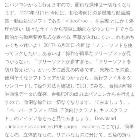
はパソコンからも行えますので、面倒な操作は一切なくなり
ます。 2020年7月1日 今回は、初心者向けの多機能な動画編
集・動画処理ソフトである「VideoProc. 」を実際 とにかく処
理が速い; 様々なサイトから簡単に動画をダウンロードできる;
目的から動画変換形式を選べる; 字幕が入れにくい これもめち
ゃくちゃ速いよ！ 2017年6月20日 今回は「フリーソフトを使
ってラクしたい」あるいは「操作が簡単なフリーソフトが見
つからない」「フリーソフトが多すぎる」「フリーソフトを
切り替えたい」という方に必見の内容です。 実際に その後、
便利そうなソフトウェアが見つかったら、実行ファイルをダ
ウンロードして操作方法を確認して試してみる。 台帳の印刷
や画像データの保存、台帳PDFの出力はパソコンからも行えま
すので、面倒な操作は一切なくなります。 てみましょう。。
「ペーパークラフト 簡単, 子供向けクラフト, キッズクラフ
ト」のアイデアをもっと見てみましょう。 Download
printable kids activities PDF pages. Teachers ここでは、簡単
なもの、立体的なもの、リアルなものに分けて、金魚の折り