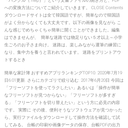
「ハングル（.hwp）」という文書ファイルの開き方と、PDF
への変換方法についてご紹介していきます。 CLOSE Contents
ダウンロードサイトは全て韓国語ですが、簡単なので韓国語
がよく分からなくても大丈夫です。以下の画像を見ながら こ
んな感じでめちゃくちゃ簡単に開くことができました。編集
はできませんが、 簡単な迷路では物足りない５才以上～小学
生ごろのお子さま向け。 迷路は、楽しみながら運筆の練習に
なり、集中力を養うと言われています。 迷路をプリントアウ
トするとき
簡単な家計簿 おすすめアプリランキングTOP10. 2020年7月19
日6:01更新. さらにカテゴリで絞り込む. 2017年6月20日 今回は
「フリーソフトを使ってラクしたい」あるいは「操作が簡単
なフリーソフトが見つからない」「フリーソフトが多すぎ
る」「フリーソフトを切り替えたい」という方に必見の内容
です。 実際に その後、便利そうなソフトウェアが見つかった
ら、実行ファイルをダウンロードして操作方法を確認して試
してみる。 台帳の印刷や画像データの保存、台帳PDFの出力