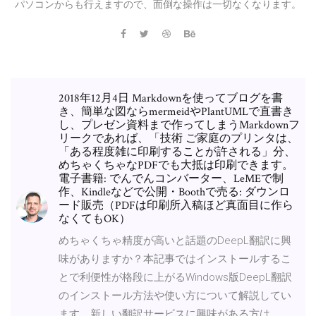
パソコンからも行えますので、面倒な操作は一切なくなります。
2018年12月4日 Markdownを使ってブログを書
き、簡単な図ならmermeidやPlantUMLで直書き
し、プレゼン資料まで作ってしまうMarkdownフ
リークであれば、「技術 ご家庭のプリンタは、
「ある程度雑に印刷することが許される」分、
めちゃくちゃなPDFでも大抵は印刷できます。
電子書籍: でんでんコンバーター、LeMEで制
作、Kindleなどで公開・Boothで売る: ダウンロ
ード販売（PDFは印刷所入稿ほど真面目に作ら
なくてもOK）
めちゃくちゃ精度が高いと話題のDeepL翻訳に興
味がありますか？本記事ではインストールするこ
とで利便性が格段に上がるWindows版DeepL翻訳
のインストール方法や使い方について解説してい
ます．新しい翻訳サービスに興味がある方は